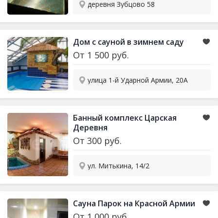
деревня Зубцово 58
Дом с сауной в зимнем саду
От
1 500
руб.
улица 1-й Ударной Армии, 20А
Банный комплекс Царская
Деревня
От
300
руб.
ул. Митькина, 14/2
Сауна Парок на Красной Армии
От
1 000
руб.