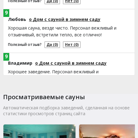
Полезный отзыв?
Да
(0)
Нет
(0)
9
Любовь
о Дом с сауной в зимнем саду
Хорошая сауна, везде чисто. Персонал вежливый и
отзывчивый, встретили тепло, все отлично!
Полезный отзыв?
Да
(0)
Нет
(0)
9
Владимир
о Дом с сауной в зимнем саду
Хорошее заведение. Персонал вежливый и
внимательный. Все очень понравилось! Советую!
Полезный отзыв?
Да
(0)
Нет
(0)
Просматриваемые сауны
9
Савелий
о Дом с сауной в зимнем саду
Автоматическая подборка заведений, сделанная на основе
статистики просмотров страниц сайта
Хорошее заведение. Персонал вежливый и
внимательный. Все очень понравилось! Советую!
Полезный отзыв?
Да
(0)
Нет
(0)