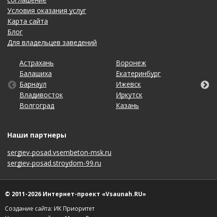
Условия оказания услуг
Карта сайта
Блог
Для владельцев заведений
Астрахань
Калининград
Новосибирск
Ставрополь
Ярославль
Воронеж
Липецк
Ростов-на-Дону
Ульяновск
Балашиха
Кемерово
Омск
Тольятти
Екатеринбург
Махачкала
Рязань
Уфа
Барнаул
Киров
Оренбург
Томск
Ижевск
Москва
Самара
Хабаровск
Владивосток
Краснодар
Пенза
Тула
Иркутск
Набережные Челны
Санкт-Петербург
Чебоксары
Волгоград
Красноярск
Пермь
Тюмень
Казань
Нижний Новгород
Саратов
Челябинск
Наши партнеры
sergiev-posad.vsembeton-msk.ru
sergiev-posad.stroydom-99.ru
© 2011-2026 Интернет-проект «Vsaunah.RU»
Создание сайта: ИК Приоритет