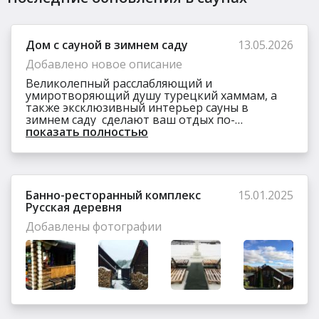
Иван
о Дом с сауной в зимнем саду
Отличная сауна, чисто и комфортно. Особенно
Дом с сауной в зимнем саду
13.05.2026
порадовал вежливый и отзывчивый персонал.
Добавлено новое описание
Полезный отзыв?
Да
(0)
Нет
(0)
Великолепный расслабляющий и
умиротворяющий душу турецкий хаммам, а
9
также эксклюзивный интерьер сауны в
Иван
о Дом с сауной в зимнем саду
зимнем саду сделают ваш отдых по-
настоящему полезным и незабываемым.
показать полностью
Персонал замечательный, очень вежливые и
внимательные люди. Атмосфера приятная, отдых удался!
Полезный отзыв?
Да
(0)
Нет
(0)
Банно-ресторанный комплекс
15.01.2025
Русская деревня
Добавлены фотографии