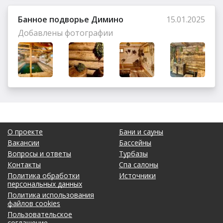
Банное подворье Димино
15.01.2025
Добавлены фотографии
О проекте
Бани и сауны
Вакансии
Бассейны
Вопросы и ответы
Турбазы
Контакты
Спа салоны
Политика обработки
Источники
персональных данных
Политика использования
файлов cookies
Пользовательское
соглашение