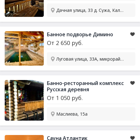
Дачная улица, 33 д. Сужа, Калязинский муниципальный округ, Тверская область, 171585
Банное подворье Димино
От
2 650
руб.
Луговая улица, 33А, микрорайон Семхоз, Сергиев Посад
Банно-ресторанный комплекс
Русская деревня
От
1 050
руб.
Маслиева, 15а
Сауна Атлантик